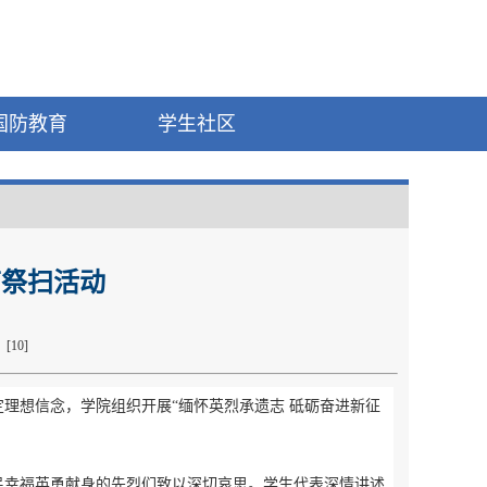
国防教育
学生社区
节祭扫活动
[
10
]
理想信念，学院组织开展“缅怀英烈承遗志 砥砺奋进新征
民幸福英勇献身的先烈们致以深切哀思。学生代表深情讲述