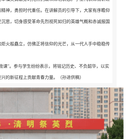
烈精神，勇担时代重任。在讲解员的引导下，大家有序瞻仰
足沉思，切身感受革命先烈视死如归的英雄气概和赤诚报国
如炬火般矗立，仿佛正将信仰的光芒，从一代人手中稳稳传
政课”。参与学生纷纷表示，将铭记历史、不负韶华，以实
复兴的新征程上贡献青春力量。（孙进供稿）