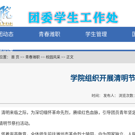
团动态
青春潍职
学生管理
章制度
位置：
首 页
>>
青春潍职
>>
校园风采
>>
正文
学院组织开展清明
时间： 发布人： 浏览次数：
清明来临之际，为深切缅怀革命先烈，赓续红色血脉，引导团员青年坚定
”清明节祭扫活动。
怀着崇高敬意，全体师生前往潍坊市革命烈士陵园，向为国家独立、人