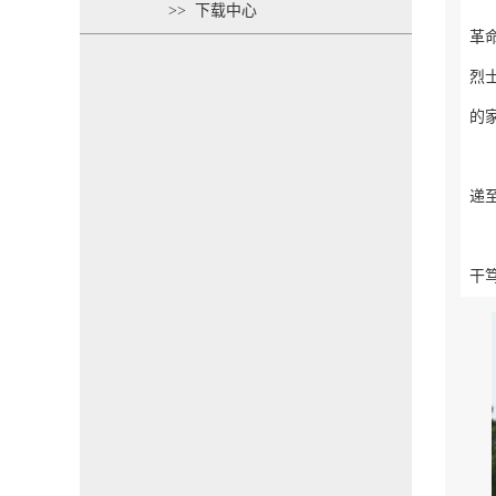
>> 下载中心
革
烈
的
递
干