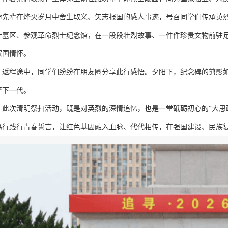
命先辈在烽火岁月中舍生取义、矢志报国的感人事迹，号召同学们传承英
士墓区、参观革命烈士纪念馆，在一段段壮烈故事、一件件珍贵文物前驻
家国情怀。
返程途中，同学们纷纷在朋友圈分享此行感悟。夕阳下，纪念碑的剪影
至下一代。
此次清明祭扫活动，既是对英烈的深情追忆，也是一堂砥砺初心的“大思
笃行践行青春誓言，让红色基因融入血脉、代代相传，在强国建设、民族