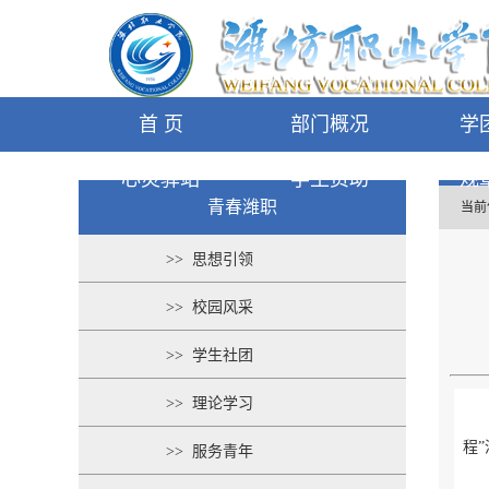
首 页
部门概况
学
心灵驿站
学生资助
规
青春潍职
当前
>> 思想引领
>> 校园风采
>> 学生社团
>> 理论学习
程
>> 服务青年