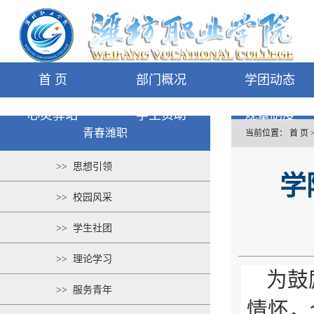
首 页
部门概况
学团动态
心灵驿站
学生资助
规章制度
青春潍职
当前位置：
首 页
>> 思想引领
学
>> 校园风采
>> 学生社团
>> 理论学习
为鼓
>> 服务青年
情怀，