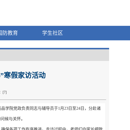
国防教育
学生社区
”寒假家访活动
：[
7
]
学院党政负责同志与辅导员于1月23日至24日，分赴诸
的问候与关怀。
，确保各项工作有序推进。走访过程中，老师们向家长细致