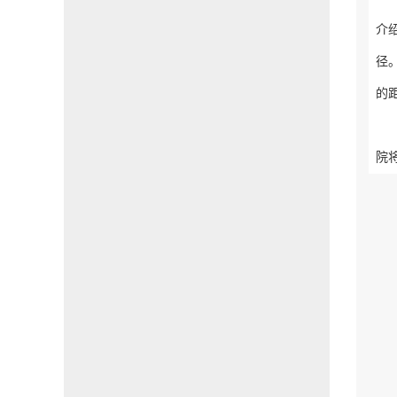
介
径
的
院