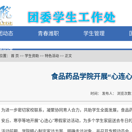
团动态
青春潍职
学生管理
章制度
位置：
首 页
>>
学生资助
>>
特色活动
>>
正文
食品药品学院开展“心连心
时间： 发布人： 浏览次数
为进一步密切家校联系，凝聚协同育人合力，共助学生全面发展，食品药品
、安丘、寒亭等地开展“心连心”寒假家访活动，为多个学生家庭送去冬日
活动前期，学院精心制定家访方案、明确走访对象，并召开专题动员会