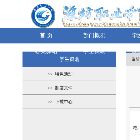
首 页
部门概况
学
心灵驿站
学生资助
规
学生资助
当前
>> 特色活动
>> 制度文件
>> 下载中心
城