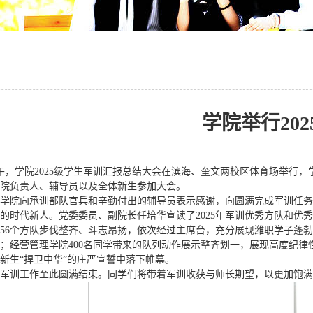
学院举行20
上午，学院2025级学生军训汇报总结大会在滨海、奎文两校区体育场举
院负责人、辅导员以及全体新生参加大会。
学院向承训部队官兵和辛勤付出的辅导员表示感谢，向圆满完成军训任务
的时代新人。党委委员、副院长任培华宣读了2025年军训优秀方队和优
56个方队步伐整齐、斗志昂扬，依次经过主席台，充分展现潍职学子蓬
；经营管理学院400名同学带来的队列动作展示整齐划一，展现高度纪律
新生“捍卫中华”的庄严宣誓中落下帷幕。
新生军训工作至此圆满结束。同学们将带着军训收获与师长期望，以更加饱