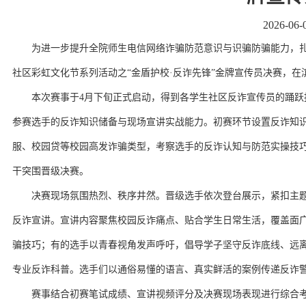
2026-06-
为进一步提升全院师生电信网络诈骗防范意识与识骗防骗能力，扎
社区彩虹文化节系列活动之“金盾护校·反诈先锋”金牌宣传员决赛，
本次赛事于4月下旬正式启动，得到各学生社区反诈宣传员的踊跃
参赛选手的反诈知识储备与现场宣讲实战能力。初赛环节设置反诈知
服、校园贷等校园高发诈骗类型，考察选手的反诈认知与防范实操技巧
干突围晋级决赛。
决赛现场氛围热烈、秩序井然。晋级选手依次登台展示，紧扣主题
反诈宣讲。宣讲内容聚焦校园反诈痛点、贴合学生日常生活，覆盖面
骗技巧；有的选手以青春视角发声呼吁，倡导学子坚守反诈底线、远离
专业反诈科普。选手们以通俗易懂的语言、真实鲜活的案例传递反诈
赛事结合初赛笔试成绩、宣讲视频评分及决赛现场表现进行综合